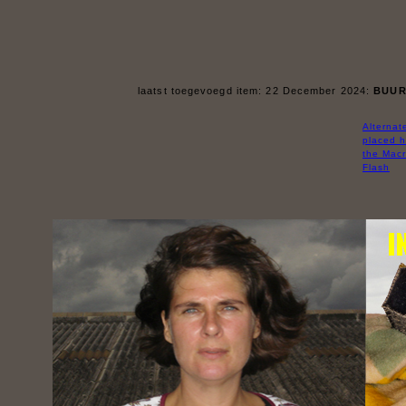
laatst toegevoegd item: 22 December 2024:
BUUR
Alternat
placed h
the Macr
Flash